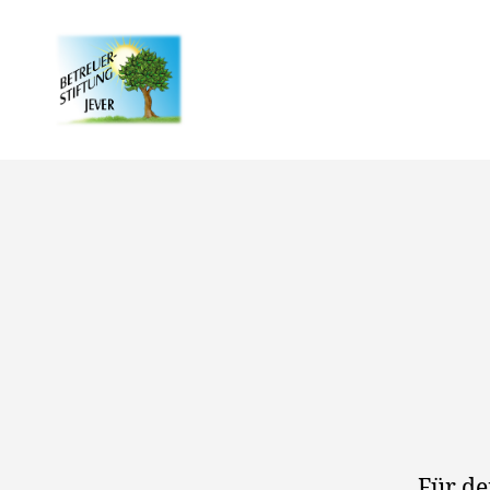
Betreuer-
Stiftung
Jever
Für de