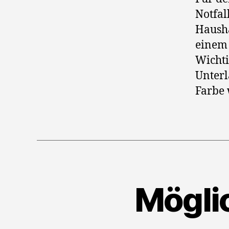
Notfal
Hausha
einem 
Wichti
Unterl
Farbe 
Mögli