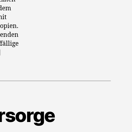
edem
mit
Kopien.
chenden
fällige
]
rsorge